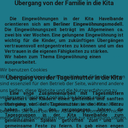
Übergang von der Familie in die Kita
Die Eingewöhnungen in der Kita Havelbande
orientieren sich am
Berliner Eingewöhnungsmodell
.
Die Eingewöhnungszeit beträgt im Allgemeinen ca.
zwei bis vier Wochen. Eine gelungene Eingewöhnung ist
wichtig für die Kinder, um zukünftigen Übergängen
vertrauensvoll entgegentreten zu können und um das
Vertrauen in die eigenen Fähigkeiten zu stärken.
Wir haben zum Thema Eingewöhnung einen
Leitfaden
ausgearbeitet.
Wir benutzen Cookies
Wir nutzen Cookies auf unserer Website. Einige von ihnen
Übergang von der Tagesmutter in die Kita
sind essenziell für den Betrieb der Seite, während andere
uns helfen, diese Website und die Nutzererfahrung zu
Eine
enge
Zusammenarbeit mit Tagesmüttern
verbessern (Tracking Cookies). Sie können selbst
garantiert den Kindern einen gleitenden und sanften
entscheiden, ob Sie die Cookies zulassen möchten. Bitte
Übergang von der Tagesmutter in die Kita. Hierzu
haben sich in den vergangegen Jahren die
beachten Sie, dass bei einer Ablehnung womöglich nicht
Tagesgruppen in der Kita Havelbande zum
mehr alle Funktionalitäten der Seite zur Verfügung stehen.
gemeinsamen Spielen getroffen zum und um
gemeinsame Feste zu feiern. Es gab einen engen